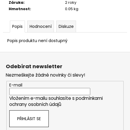
č
Záruka
:
2 roky
u
Hmotnost
:
0.05 kg
j
e
m
Popis
Hodnocení
Diskuze
e
Popis produktu není dostupný
STARTOVACÍ
Z
NÁBOJE
FIOCCHI
á
8MM
Odebírat newsletter
p
500
Nezmeškejte žádné novinky či slevy!
a
Kč
t
E-mail
í
Vložením e-mailu souhlasíte s
podmínkami
ochrany osobních údajů
PŘIHLÁSIT SE