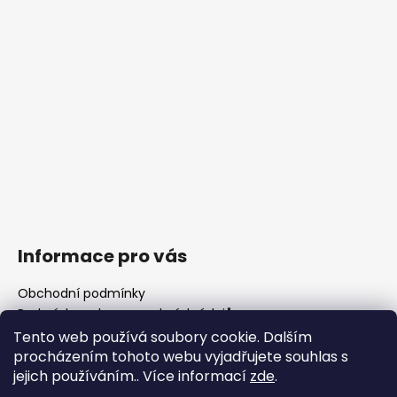
Informace pro vás
Obchodní podmínky
Podmínky ochrany osobních údajů
Fotogalerie
Tento web používá soubory cookie. Dalším
FAQ - časté dotazy
procházením tohoto webu vyjadřujete souhlas s
Polotovary hlavní
jejich používáním.. Více informací
zde
.
Důležité legislativní změny od 1. 1. 2026