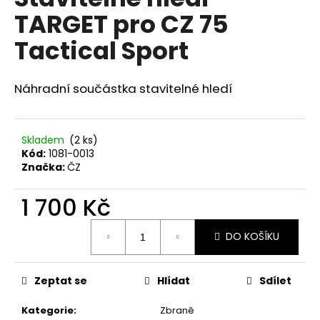
je
a
TARGET pro CZ 75
0,0
z
j
Tactical Sport
5
í
hvězdiček.
t
Náhradní součástka stavitelné hledí
?
Skladem
(2 ks)
Kód:
1081-0013
HLEDAT
Značka:
ČZ
1 700 Kč
Měrná
D
DO KOŠÍKU
cena:
o
p
o
Zeptat se
Hlídat
Sdílet
r
u
Kategorie
:
Zbraně