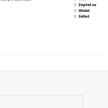
O KUŠÍ 16" - 1 KS
Zeptat se
Hlídat
Sdílet