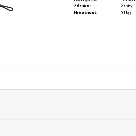
FLOBERT NÁBOJE ŠPIČATÉ 22
ŠÍP KARBONOVÝ D
Záruka
:
2 roky
SELLIER&BELLOT, 6 MM
125 Kč
Hmotnost
:
0.1 kg
580 Kč