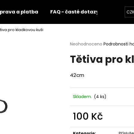
prava a platba
FAQ - časté dotazy
Fotogale
CZ
tiva pro kladkovou kuši
Co potřebujete najít?
Průměrné
Neohodnoceno
Podrobnosti h
hodnocení
Tětiva pro 
produktu
HLEDAT
je
0,0
z
42cm
5
Doporučujeme
hvězdiček.
Skladem.
(4 ks)
100 Kč
Měrná
cena:
Kategorie
:
Přísluše