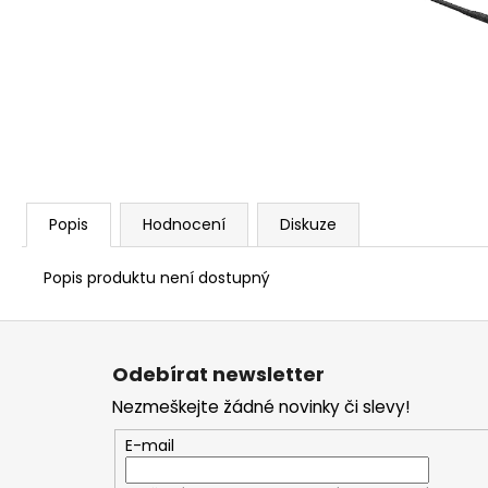
STARTOVACÍ NÁBOJE FIOCCHI 8MM
500 Kč
Popis
Hodnocení
Diskuze
Popis produktu není dostupný
Z
á
Odebírat newsletter
p
Nezmeškejte žádné novinky či slevy!
a
t
E-mail
í