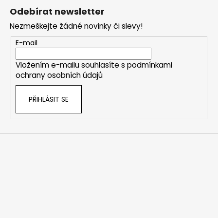
á
Odebírat newsletter
p
Nezmeškejte žádné novinky či slevy!
a
t
E-mail
í
Vložením e-mailu souhlasíte s
podmínkami
ochrany osobních údajů
PŘIHLÁSIT SE