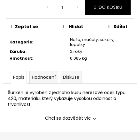
č
Měrná
u
DO KOŠÍKU
cena:
j
e
Zeptat se
Hlídat
Sdílet
m
e
Nože, mačety, sekery,
Kategorie
:
lopatky
Záruka
:
2 roky
PLYN.
Hmotnost
:
0.065 kg
NÁBOJE
CS
9MM
SLZNÉ
Popis
Hodnocení
Diskuze
PISTOL
360
Šuriken je vyroben z jednoho kusu nerezové oceli typu
Kč
420, materiálu, který vykazuje vysokou odolnost a
trvanlivost.
Chci se dozvědět víc
Z