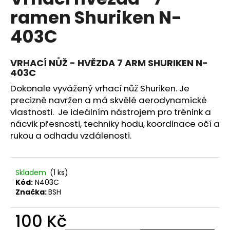
je
a
ramen Shuriken N-
0,0
z
j
403C
5
í
hvězdiček.
t
VRHACÍ NŮŽ - HVĚZDA 7 ARM SHURIKEN N-
?
403C
Dokonale vyvážený vrhací nůž Shuriken. Je
precizně navržen a má skvělé aerodynamické
vlastnosti. Je ideálním nástrojem pro trénink a
HLEDAT
nácvik přesnosti, techniky hodu, koordinace očí a
rukou a odhadu vzdálenosti.
D
Skladem
(1 ks)
o
Kód:
N403C
p
Značka:
BSH
o
r
100 Kč
u