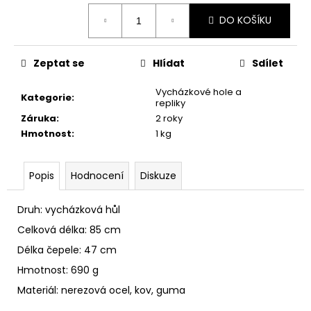
č
Měrná
u
DO KOŠÍKU
cena:
j
e
m
Zeptat se
Hlídat
Sdílet
e
Vycházkové hole a
Kategorie
:
repliky
FLOBERT
Záruka
:
2 roky
NÁBOJE
Hmotnost
:
1 kg
ŠPIČATÉ
22
SELLIER&BELLOT,
Popis
Hodnocení
Diskuze
6
MM
580
Druh: vycházková hůl
Kč
Celková délka: 85 cm
Délka čepele: 47 cm
Hmotnost: 690 g
Materiál: nerezová ocel, kov, guma