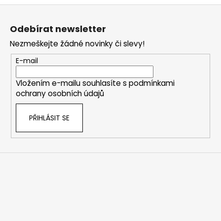
Z
á
Odebírat newsletter
p
Nezmeškejte žádné novinky či slevy!
a
t
E-mail
í
Vložením e-mailu souhlasíte s
podmínkami
ochrany osobních údajů
PŘIHLÁSIT SE