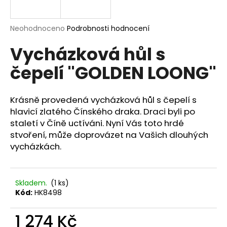
a
j
Průměrné
Neohodnoceno
Podrobnosti hodnocení
í
hodnocení
Vycházková hůl s
produktu
t
je
?
čepelí "GOLDEN LOONG"
0,0
z
5
hvězdiček.
Krásně provedená vycházková hůl s čepelí s
hlavicí zlatého Čínského draka. Draci byli po
HLEDAT
staletí v Číně uctíváni. Nyní Vás toto hrdé
stvoření, může doprovázet na Vašich dlouhých
vycházkách.
D
o
p
Skladem.
(1 ks)
Kód:
HK8498
o
r
1 274 Kč
u