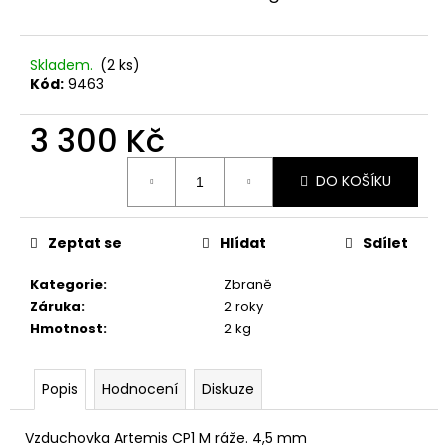
č
u
j
Skladem.
(2 ks)
e
Kód:
9463
m
e
3 300 Kč
Měrná
ŠÍP
DO KOŠÍKU
cena:
KARBONOVÝ
DO
KUŠÍ
16"
Zeptat se
Hlídat
Sdílet
-
1
Kategorie
:
Zbraně
KS
Záruka
:
2 roky
125
Hmotnost
:
2 kg
Kč
Popis
Hodnocení
Diskuze
Vzduchovka Artemis CP1 M ráže. 4,5 mm