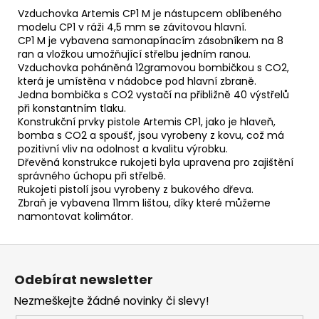
Vzduchovka Artemis CP1 M je nástupcem oblíbeného
modelu CP1 v ráži 4,5 mm se závitovou hlavní.
CP1 M je vybavena samonapínacím zásobníkem na 8
ran a vložkou umožňující střelbu jedním ranou.
Vzduchovka poháněná 12gramovou bombičkou s CO2,
která je umístěna v nádobce pod hlavní zbraně.
Jedna bombička s CO2 vystačí na přibližně 40 výstřelů
při konstantním tlaku.
Konstrukční prvky pistole Artemis CP1, jako je hlaveň,
bomba s CO2 a spoušť, jsou vyrobeny z kovu, což má
pozitivní vliv na odolnost a kvalitu výrobku.
Dřevěná konstrukce rukojeti byla upravena pro zajištění
správného úchopu při střelbě.
Rukojeti pistolí jsou vyrobeny z bukového dřeva.
Zbraň je vybavena 11mm lištou, díky které můžeme
namontovat kolimátor.
Z
á
Odebírat newsletter
p
Nezmeškejte žádné novinky či slevy!
a