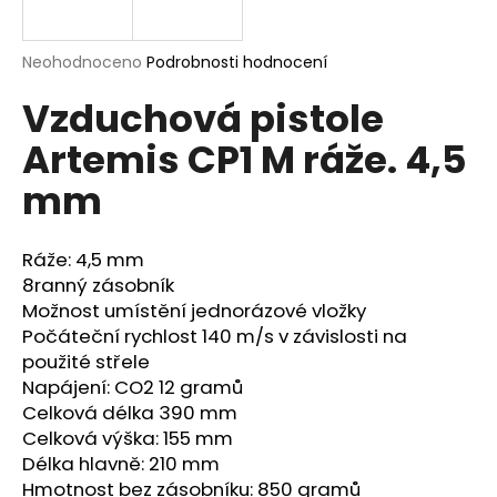
a
j
Průměrné
Neohodnoceno
Podrobnosti hodnocení
í
hodnocení
Vzduchová pistole
produktu
t
je
?
Artemis CP1 M ráže. 4,5
0,0
z
mm
5
hvězdiček.
Ráže: 4,5 mm
HLEDAT
8ranný zásobník
Možnost umístění jednorázové vložky
Počáteční rychlost 140 m/s v závislosti na
D
použité střele
o
Napájení: CO2 12 gramů
p
Celková délka 390 mm
o
Celková výška: 155 mm
r
Délka hlavně: 210 mm
u
Hmotnost bez zásobníku: 850 gramů