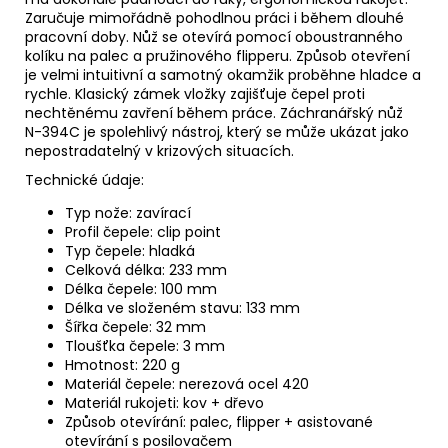
Zaručuje mimořádně pohodlnou práci i během dlouhé
pracovní doby. Nůž se otevírá pomocí oboustranného
kolíku na palec a pružinového flipperu. Způsob otevření
je velmi intuitivní a samotný okamžik proběhne hladce a
rychle. Klasický zámek vložky zajišťuje čepel proti
nechtěnému zavření během práce. Záchranářský nůž
N-394C je spolehlivý nástroj, který se může ukázat jako
nepostradatelný v krizových situacích.
Technické údaje:
Typ nože: zavírací
Profil čepele: clip point
Typ čepele: hladká
Celková délka: 233 mm
Délka čepele: 100 mm
Délka ve složeném stavu: 133 mm
Šířka čepele: 32 mm
Tloušťka čepele: 3 mm
Hmotnost: 220 g
Materiál čepele: nerezová ocel 420
Materiál rukojeti: kov + dřevo
Způsob otevírání: palec, flipper + asistované
otevírání s posilovačem