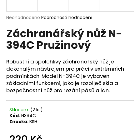
a
j
Průměrné
Neohodnoceno
Podrobnosti hodnocení
í
hodnocení
Záchranářský nůž N-
produktu
t
je
?
394C Pružinový
0,0
z
5
hvězdiček.
Robustní a spolehlivý záchranářský nůž je
dokonalým nástrojem pro práci v extrémních
HLEDAT
podmínkách. Model N-394C je vybaven
základními funkcemi, jako je rozbíječ skla a
bezpečnostní nůž pro řezání pásů a lan.
D
o
Skladem
(2 ks)
p
Kód:
N394C
o
Značka:
BSH
r
u
220 Kč