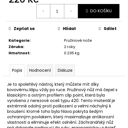
č
u
Měrná
DO KOŠÍKU
cena:
j
e
m
Zeptat se
Hlídat
Sdílet
e
Kategorie
:
Pružinové nože
Záruka
:
2 roky
PROPICHOVAČ
Hmotnost
:
0.235 kg
LOV
21
NA
CO2
Popis
Hodnocení
Diskuze
12G
350
Je to spolehlivý nástroj, který můžete mít díky
Kč
kovovému klipu vždy po ruce. Pružinový nůž má čepel s
klasickým a ostrým profilem clip point, která byla
vyrobena z nerezové oceli typu 420. Tento materiál je
extrémně odolný proti poškození a velmi náchylný k
broušení. Kromě toho byla hlava pokryta šedým
ochranným povlakem, který maximalizuje antikorozní
vlastnosti a eliminuje efekt oslnění. Záchranářský nůž
má dokonale padnoucí do ruky, ergonomickou rukojeť.