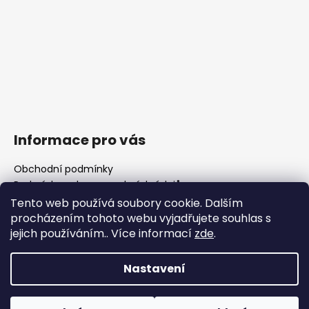
Informace pro vás
Obchodní podmínky
Podmínky ochrany osobních údajů
Fotogalerie
Tento web používá soubory cookie. Dalším
FAQ - časté dotazy
procházením tohoto webu vyjadřujete souhlas s
Polotovary hlavní
jejich používáním.. Více informací
zde
.
Důležité legislativní změny od 1. 1. 2026
Nastavení
Vytvořil Shoptet