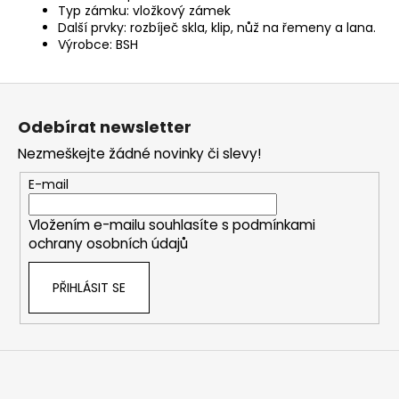
Typ zámku: vložkový zámek
Další prvky: rozbíječ skla, klip, nůž na řemeny a lana.
Výrobce: BSH
Z
á
Odebírat newsletter
p
Nezmeškejte žádné novinky či slevy!
a
t
E-mail
í
Vložením e-mailu souhlasíte s
podmínkami
ochrany osobních údajů
PŘIHLÁSIT SE