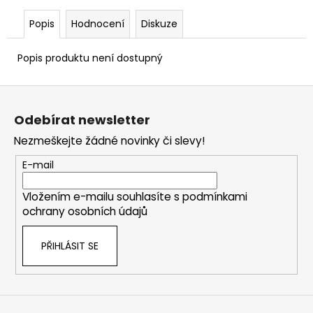
č
u
Popis
Hodnocení
Diskuze
j
e
Popis produktu není dostupný
m
e
Z
á
Odebírat newsletter
PERKUSNÍ
p
ZÁPALKY
Nezmeškejte žádné novinky či slevy!
SELLIER
a
&
t
E-mail
BELLOT
4.0
í
-
Vložením e-mailu souhlasíte s
podmínkami
100
ochrany osobních údajů
KS
400
Kč
PŘIHLÁSIT SE