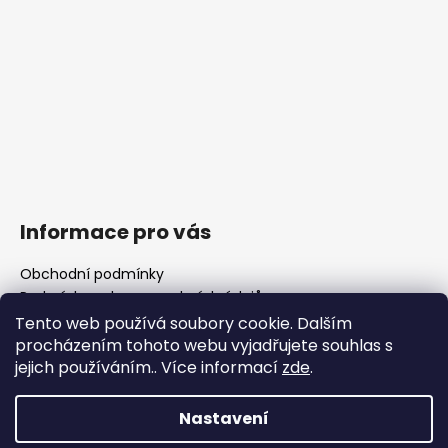
Informace pro vás
Obchodní podmínky
Podmínky ochrany osobních údajů
Fotogalerie
Tento web používá soubory cookie. Dalším
FAQ - časté dotazy
procházením tohoto webu vyjadřujete souhlas s
Polotovary hlavní
jejich používáním.. Více informací
zde
.
Důležité legislativní změny od 1. 1. 2026
Nastavení