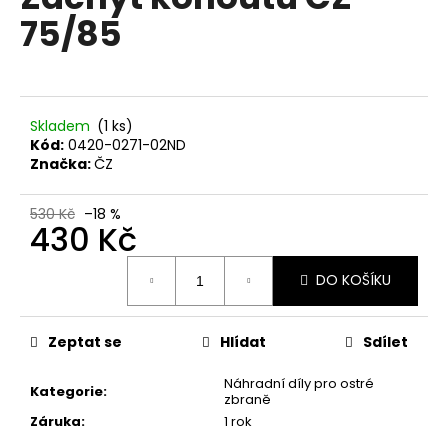
je
a
75/85
0,0
z
j
5
í
hvězdiček.
t
?
Skladem
(1 ks)
Kód:
0420-0271-02ND
Značka:
ČZ
530 Kč
–18 %
430 Kč
HLEDAT
Měrná
DO KOŠÍKU
cena:
D
o
Zeptat se
Hlídat
Sdílet
p
o
Náhradní díly pro ostré
Kategorie
:
zbraně
r
Záruka
:
1 rok
u