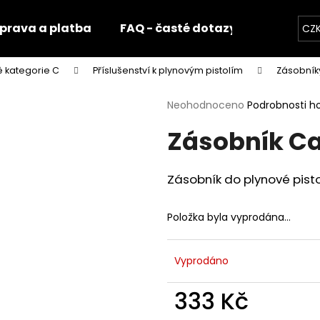
prava a platba
FAQ - časté dotazy
Fotogale
CZ
ě kategorie C
Příslušenství k plynovým pistolím
Zásobníky
Co potřebujete najít?
Průměrné
Neohodnoceno
Podrobnosti h
hodnocení
Zásobník Car
produktu
HLEDAT
je
0,0
z
Zásobník do plynové pisto
5
Doporučujeme
hvězdiček.
Položka byla vyprodána…
Vyprodáno
333 Kč
Měrná