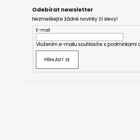
á
Odebírat newsletter
p
Nezmeškejte žádné novinky či slevy!
a
t
E-mail
í
Vložením e-mailu souhlasíte s
podmínkami o
PŘIHLÁSIT SE