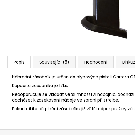
STARTOVACÍ NÁBOJE FIOCCHI 8MM
500 Kč
Popis
Související (5)
Hodnocení
Disku
Náhradní zásobník je určen do plynových pistolí Carrera G
Kapacita zásobníku je 17ks.
Nedoporučuje se vkládat větší množství nábojnic, dochá
docházet k zasekávání náboje ve zbrani při střelbě.
Pokud cítíte při plnění zásobníku již větší odpor pružiny zá
Z