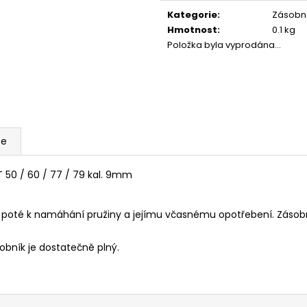
FLOBERT NÁBOJE ŠPIČATÉ 22
PLYN. NÁBOJE P
cena:
SELLIER&BELLOT, 6 MM
Kategorie
:
Zásobní
330 Kč
Hmotnost
:
0.1 kg
580 Kč
Položka byla vyprodána…
ze
T 50 / 60 / 77 / 79 kal. 9mm
zí poté k namáhání pružiny a jejímu včasnému opotřebení. Záso
sobník je dostatečně plný.