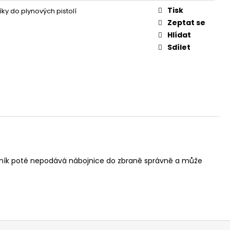
V 9MM SLZNÉ REVOLVER
Tisk
ky do plynových pistolí
Zeptat se
Hlídat
Sdílet
bník poté nepodává nábojnice do zbraně správně a může