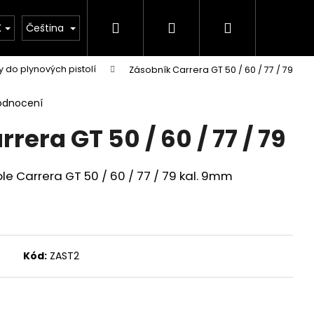
Hledat
Přihlášení
Nákupní
rie
Důležité legislativní změny od 1. 1. 2026
K
Čeština
 do plynových pistolí
Zásobník Carrera GT 50 / 60 / 77 / 79
košík
odnocení
rera GT 50 / 60 / 77 / 79
le Carrera GT 50 / 60 / 77 / 79 kal. 9mm
Kód:
ZAST2
Následující