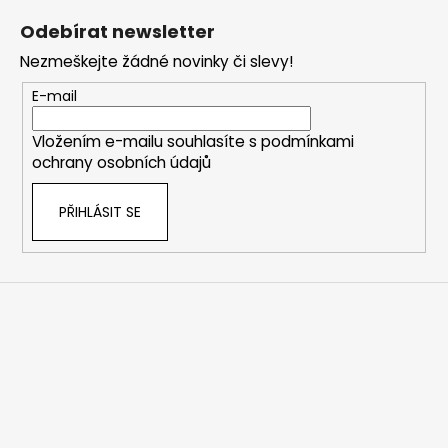
á
Odebírat newsletter
p
Nezmeškejte žádné novinky či slevy!
a
t
E-mail
í
Vložením e-mailu souhlasíte s
podmínkami
ochrany osobních údajů
PŘIHLÁSIT SE