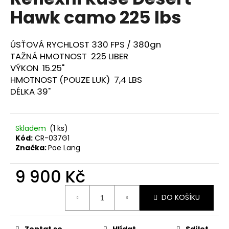
je
a
Hawk camo 225 lbs
0,0
z
j
5
í
hvězdiček.
ÚSŤOVÁ RYCHLOST 330 FPS / 380gn
t
TAŽNÁ HMOTNOST 225 LIBER
?
VÝKON 15.25"
HMOTNOST (POUZE LUK) 7,4 LBS
DÉLKA 39"
HLEDAT
Skladem
(1 ks)
Kód:
CR-037G1
Značka:
Poe Lang
D
9 900 Kč
o
p
Měrná
o
DO KOŠÍKU
cena:
r
u
Zeptat se
Hlídat
Sdílet