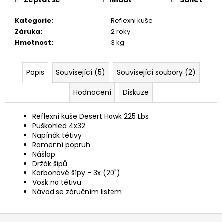
č
u
Kategorie
:
Reflexni kuše
j
Záruka
:
2 roky
e
Hmotnost
:
3 kg
m
e
Popis
Související (5)
Související soubory (2)
PROPICHOVAČ
Hodnocení
Diskuze
LOV
21
NA
Reflexní kuše Desert Hawk 225 Lbs
CO2
Puškohled 4x32
12G
Napínák tětivy
350
Ramenní popruh
Kč
Nášlap
Držák šípů
Karbonové šípy - 3x (20")
Vosk na tětivu
Návod se záručním listem
Z